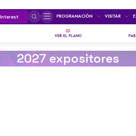
PROGRAMACIÓN
VISITAR
E
 Interest
VER EL PLANO
PAB
2027 expositores
F
G
H
I
J
K
L
M
N
O
P
Q
R