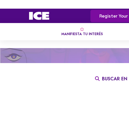
Register Your
MANIFIESTA TU INTERÉS
BUSCAR EN
TODO
0 - 9
A
B
C
D
E