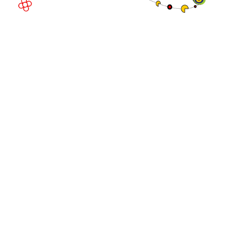
©
Copyright
2026
Política de
Sitio web de la exposición por ASP
privacidad
Política de
cookies
Política de
admisiones