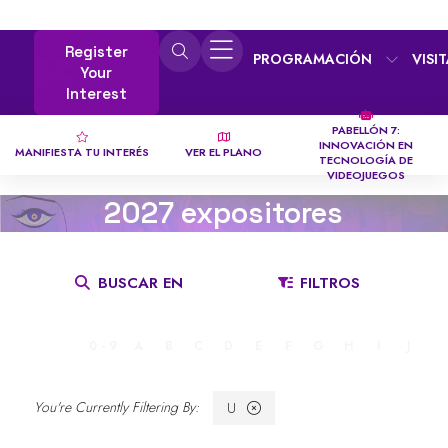
Register
PROGRAMACIÓN
VISI
Your
Interest
PABELLÓN 7:
INNOVACIÓN EN
MANIFIESTA TU INTERÉS
VER EL PLANO
TECNOLOGÍA DE
VIDEOJUEGOS
2027 expositores
BUSCAR EN
FILTROS
TODO
0 - 9
A
B
C
D
E
F
G
H
I
J
K
U