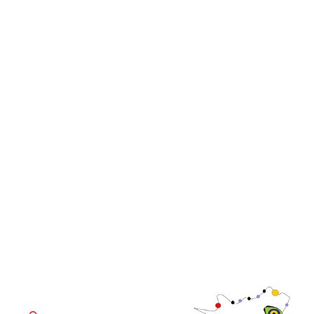
comunicación
iGB Affiliate
iGB
iGB L!VE
iGB Affiliate
Cumbres de líderes de
WorldGaming
GGB
Comunidad
Directivo de
WorldGaming
LUGAR DEL EVENTO
Fira de Barcelona Gran Via
Av. Joan Carles , 64,
08908 Barcelona,
España