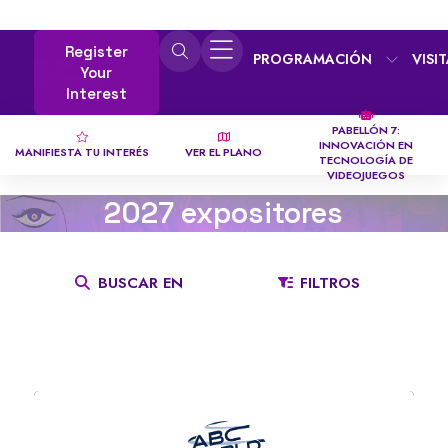
Register
PROGRAMACIÓN
VISI
Your
Interest
PABELLÓN 7:
INNOVACIÓN EN
MANIFIESTA TU INTERÉS
VER EL PLANO
TECNOLOGÍA DE
VIDEOJUEGOS
2027 expositores
BUSCAR EN
FILTROS
TODO
0 - 9
A
B
C
D
E
F
G
H
I