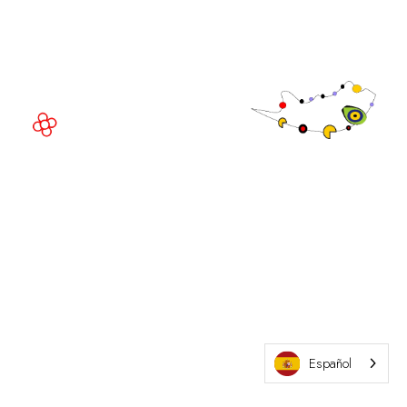
Av. Joan Carles , 64,
08908 Barcelona,
España
©
Copyright
2026
Política de
Sitio web de la exposición por ASP
privacidad
Política de
cookies
Política de
admisiones
Español