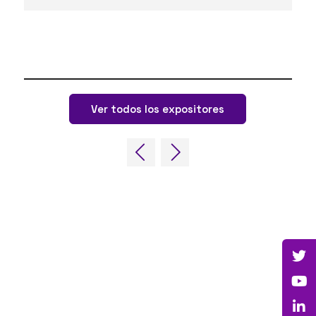
Ver todos los expositores
ENLACES RÁPIDOS
Preguntas frecuentes
Contacta con nosotros
World Gaming Forum
Términos y condiciones del World