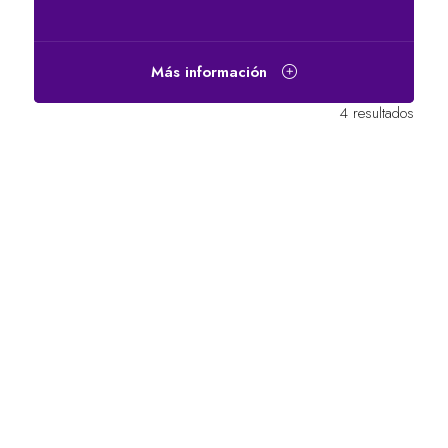
Más información
4 resultados
ENLACES RÁPIDOS
Preguntas frecuentes
Contacta con nosotros
World Gaming Forum
Términos y condiciones del World
Gaming Forum
Política de privacidad
Política de admisión