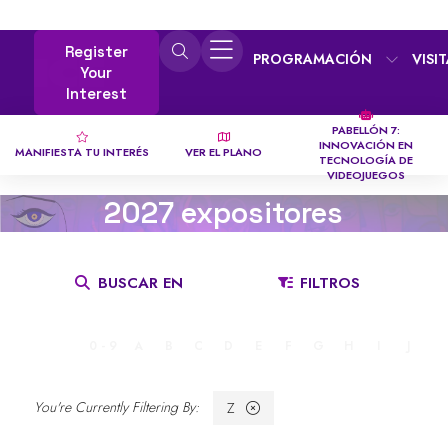
Register
PROGRAMACIÓN
VISI
Your
Interest
PABELLÓN 7:
INNOVACIÓN EN
MANIFIESTA TU INTERÉS
VER EL PLANO
TECNOLOGÍA DE
VIDEOJUEGOS
2027 expositores
BUSCAR EN
FILTROS
TODO
0 - 9
A
B
C
D
E
F
G
H
I
J
K
Z