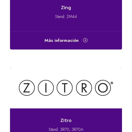
Zing
Stand: 2M44
Más información
Zitro
Stand: 3R70, 3R70A