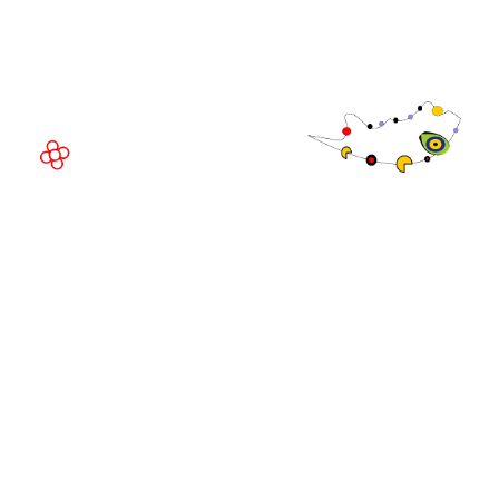
Av. Joan Carles , 64,
08908 Barcelona,
España
©
Copyright
2026
Política de
Sitio web de la exposición por ASP
privacidad
Política de
cookies
Política de
admisiones