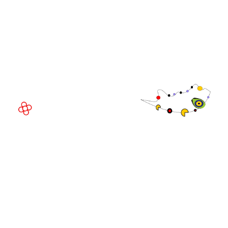
Fira de Barcelona Gran Via
Av. Joan Carles , 64,
08908 Barcelona,
España
©
Copyright
2026
Política de
Sitio web de la exposición por ASP
privacidad
Política de
cookies
Política de
admisiones