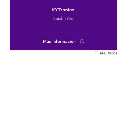
KYTronics
Stand: 3Y56
Más información
11 resultados
ENLACES RÁPIDOS
Preguntas frecuentes
Contacta con nosotros
World Gaming Forum
Términos y condiciones del World
Gaming Forum