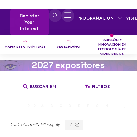
Register
PROGRAMACIÓN
VISI
Your
Interest
PABELLÓN 7:
INNOVACIÓN EN
MANIFIESTA TU INTERÉS
VER EL PLANO
TECNOLOGÍA DE
VIDEOJUEGOS
2027 expositores
BUSCAR EN
FILTROS
TODO
0 - 9
A
B
C
D
E
F
G
H
I
J
K
K