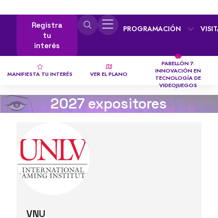
Registra
PROGRAMACIÓN
VISI
tu
interés
PABELLÓN 7:
INNOVACIÓN EN
MANIFIESTA TU INTERÉS
VER EL PLANO
TECNOLOGÍA DE
VIDEOJUEGOS
2027 expositores
VNU