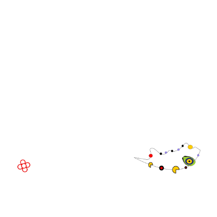
iGB Affiliate
iGB
iGB L!VE
iGB Affiliate
GGB
LUGAR DEL EVENTO
Fira de Barcelona Gran Via
Av. Joan Carles , 64,
08908 Barcelona,
España
©
Copyright
2026