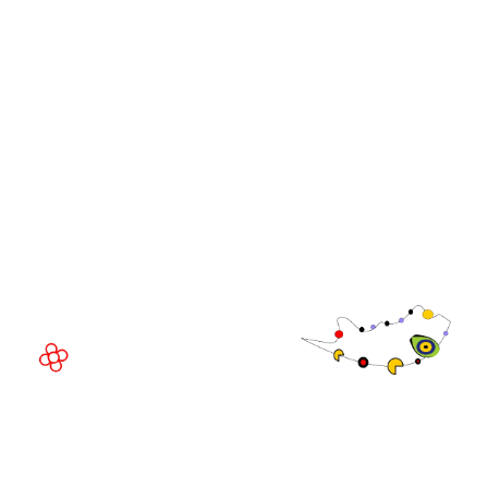
iGB Affiliate
iGB
iGB L!VE
iGB Affiliate
GGB
LUGAR DEL EVENTO
Fira de Barcelona Gran Via
Av. Joan Carles , 64,
08908 Barcelona,
España
©
Copyright
2026
Política de