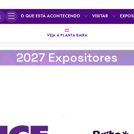
O QUE ESTÁ ACONTECENDO
VISITAR
EXPOS
VEJA A PLANTA BAIXA
2027 Expositores
F
G
H
I
J
K
L
M
N
O
P
Q
R