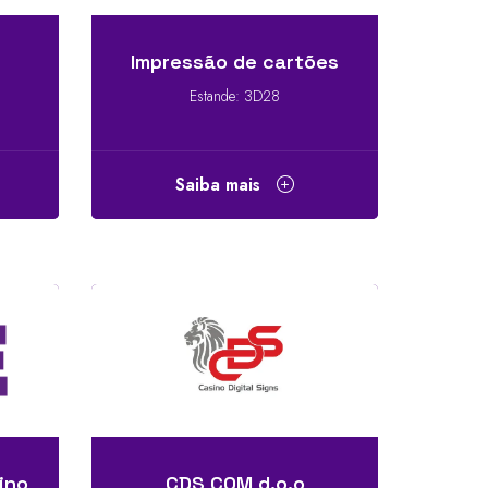
Impressão de cartões
Estande: 3D28
Saiba mais
ino
CDS COM d.o.o