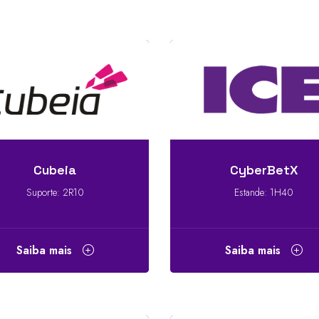
Cubeia
CyberBetX
Suporte: 2R10
Estande: 1H40
Saiba mais
Saiba mais