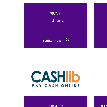
BVNK
Estande: 4H42
Saiba mais
CASHlib
Sis