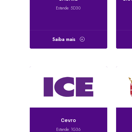
Estande: 5D30
Saiba mais
Cevro
Estande: 1G36