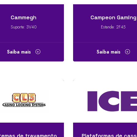
Cammegh
Campeon Gaming
Suporte: 3V40
Estande: 2F45
Saiba mais
Saiba mais
temas de travamento
Plataformas de cass