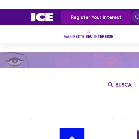
Register Your Interest
MANIFESTE SEU INTERESSE
BUSCA
TODOS
0 - 9
A
B
C
D
E