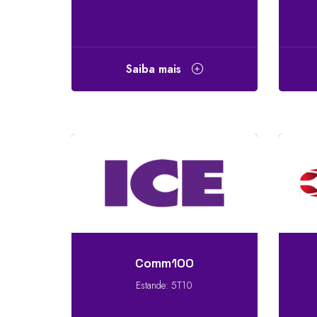
Saiba mais
Comm100
Estande: 5T10