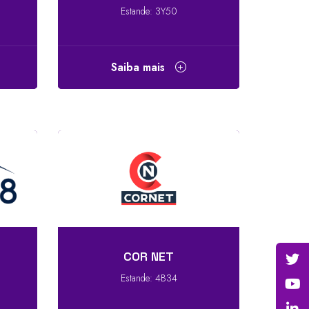
Estande: 3Y50
Saiba mais
COR NET
2
Estande: 4B34