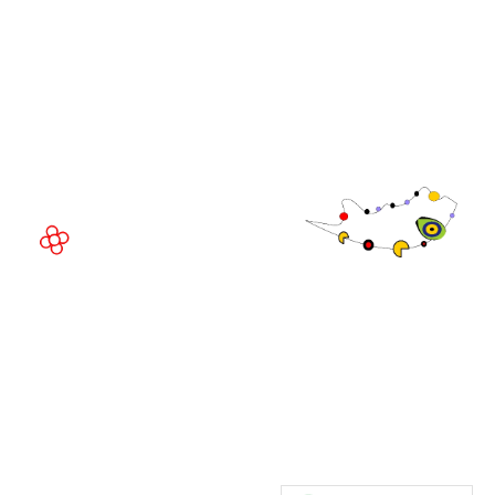
Fira Barcelona Gran Via,
Av. Joan Carles , 64,
08908 Barcelona,
Espanha
© Direitos
autorais 2026
Política de
privacidade
Site da exposição por ASP
Política de
cookies
Política de
admissões