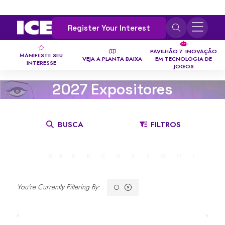
Register Your Interest
PAVILHÃO 7: INOVAÇÃO
MANIFESTE SEU
VEJA A PLANTA BAIXA
EM TECNOLOGIA DE
INTERESSE
JOGOS
2027 Expositores
BUSCA
FILTROS
TODOS
0 - 9
A
B
C
D
E
F
G
H
I
J
O