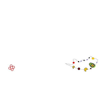
Executivo da
WorldGaming
LOCAL DO EVENTO
Fira Barcelona Gran Via,
Av. Joan Carles , 64,
08908 Barcelona,
Espanha
© Direitos
autorais 2026
Política de
privacidade
Site da exposição por ASP
Política de
cookies