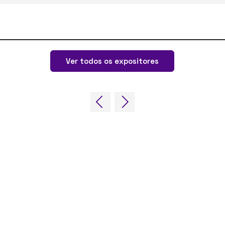
Ver todos os expositores
NOSSAS MARCAS
LOC
Eventos ao vivo
Online
Fira
Afiliado da iGB
iGB
Av. 