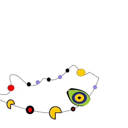
08 Barcelona,
anha