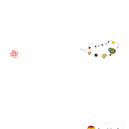
Fira de Barcelona Gran Via
Av. Joan Carles , 64,
08908 Barcelona,
España
©
Copyright
2026
Política de
Sitio web de la exposición por ASP
privacidad
Política de
cookies
Política de
admisiones