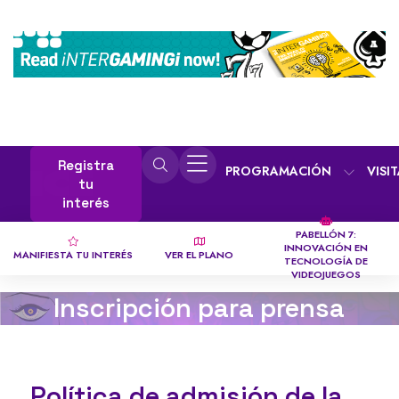
Registra
PROGRAMACIÓN
VISI
tu
interés
PABELLÓN 7:
INNOVACIÓN EN
MANIFIESTA TU INTERÉS
VER EL PLANO
TECNOLOGÍA DE
VIDEOJUEGOS
Inscripción para prensa
Política de admisión de la