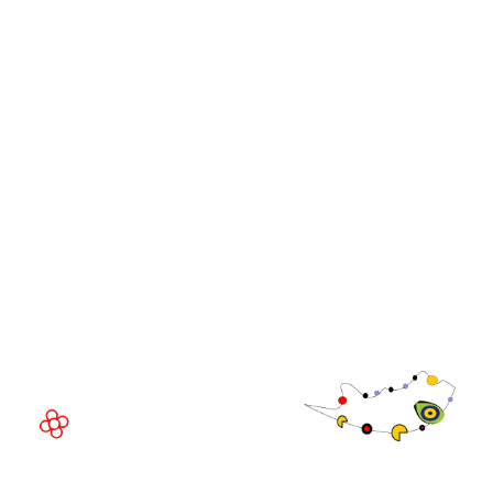
iGB Affiliate
Cumbres de líderes de
WorldGaming
GGB
Comunidad
Directivo de
WorldGaming
LUGAR DEL EVENTO
Fira de Barcelona Gran Via
Av. Joan Carles , 64,
08908 Barcelona,
España
©