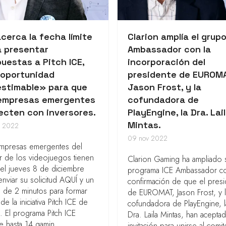
cerca la fecha límite
Clarion amplía el grupo
a presentar
Ambassador con la
uestas a Pitch ICE,
incorporación del
 oportunidad
presidente de EUROMA
estimable» para que
Jason Frost, y la
 empresas emergentes
cofundadora de
ecten con inversores.
PlayEngine, la Dra. Lai
Mintas.
c 2022
09 nov 2022
empresas emergentes del
r de los videojuegos tienen
Clarion Gaming ha ampliado 
 el jueves 8 de diciembre
programa ICE Ambassador co
enviar su solicitud AQUÍ y un
confirmación de que el pres
 de 2 minutos para formar
de EUROMAT, Jason Frost, y 
de la iniciativa Pitch ICE de
cofundadora de PlayEngine, l
 El programa Pitch ICE
Dra. Laila Mintas, han aceptad
e hasta 14 gamin ...
invitación para unirse al comit