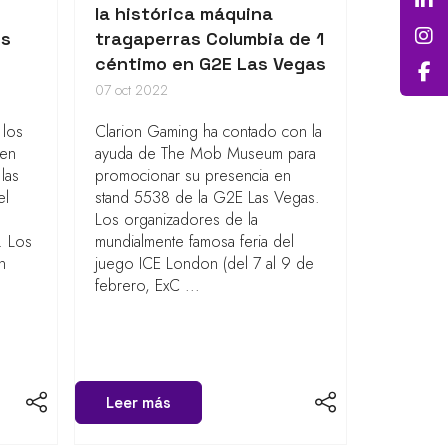
la histórica máquina
es
tragaperras Columbia de 1
céntimo en G2E Las Vegas
07 oct 2022
 los
Clarion Gaming ha contado con la
 en
ayuda de The Mob Museum para
las
promocionar su presencia en
el
stand 5538 de la G2E Las Vegas.
Los organizadores de la
. Los
mundialmente famosa feria del
n
juego ICE London (del 7 al 9 de
febrero, ExC ...
Leer más