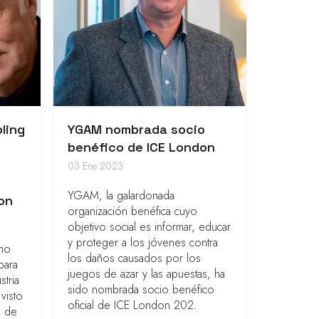
ling
YGAM nombrada socio
benéfico de ICE London
03 Ene 2023
YGAM, la galardonada
don
organización benéfica cuyo
objetivo social es informar, educar
y proteger a los jóvenes contra
omo
los daños causados por los
para
juegos de azar y las apuestas, ha
stria
sido nombrada socio benéfico
visto
oficial de ICE London 202.
n de