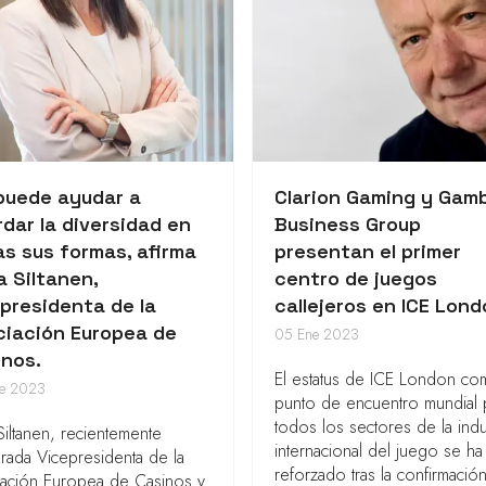
 puede ayudar a
Clarion Gaming y Gamb
dar la diversidad en
Business Group
s sus formas, afirma
presentan el primer
a Siltanen,
centro de juegos
presidenta de la
callejeros en ICE Lon
ciación Europea de
05 Ene 2023
inos.
El estatus de ICE London c
e 2023
punto de encuentro mundial 
todos los sectores de la indu
 Siltanen, recientemente
internacional del juego se ha 
ada Vicepresidenta de la
reforzado tras la confirmació
ación Europea de Casinos y