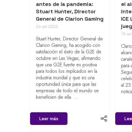
antes de la pandemia:
el a
Stuart Hunter, Director
inte
General de Clarion Gaming
ICE 
jue
26 oct 2022
19 oc
Stuart Hunter, Director General de
Clarion Gaming, ha acogido con
Clari
satisfacción el éxito de la G2E de
alcan
octubre en Las Vegas, afirmando
canal
que una G2E fuerte es positiva
para 
para todos los implicados en la
Segur
industria mundial y que es una
celeb
oportunidad única para que las
al 23
empresas de todo el mundo se
notici
beneficien de ella. ...
Leer más
Lee