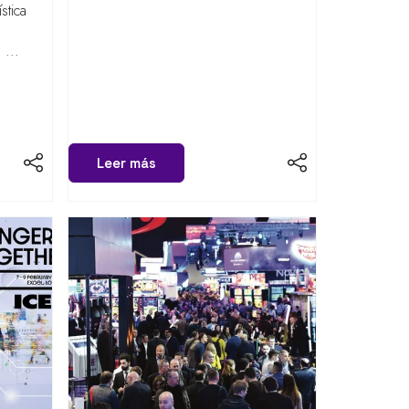
stica
 ...
Leer más