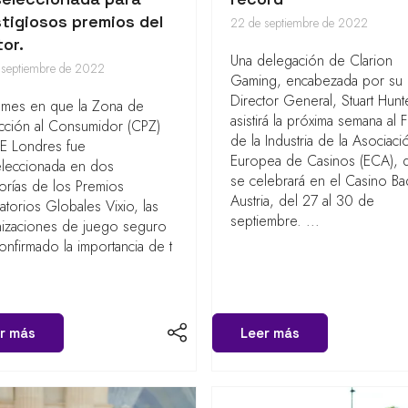
tigiosos premios del
22 de septiembre de 2022
or.
Una delegación de Clarion
 septiembre de 2022
Gaming, encabezada por su
Director General, Stuart Hunt
 mes en que la Zona de
asistirá la próxima semana al 
cción al Consumidor (CPZ)
de la Industria de la Asociaci
E Londres fue
Europea de Casinos (ECA), 
eleccionada en dos
se celebrará en el Casino B
orías de los Premios
Austria, del 27 al 30 de
atorios Globales Vixio, las
septiembre. ...
nizaciones de juego seguro
onfirmado la importancia de t
r más
Leer más