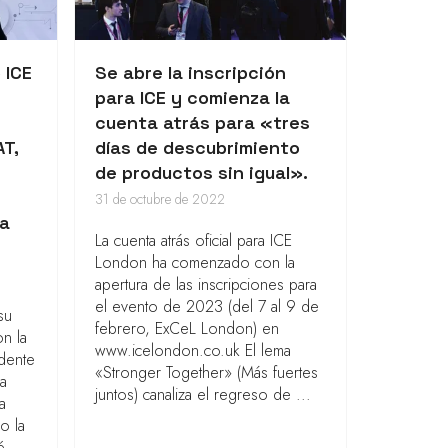
 ICE
Se abre la inscripción
para ICE y comienza la
cuenta atrás para «tres
T,
días de descubrimiento
de productos sin igual».
31 de octubre de 2022
la
La cuenta atrás oficial para ICE
London ha comenzado con la
apertura de las inscripciones para
el evento de 2023 (del 7 al 9 de
su
febrero, ExCeL London) en
n la
www.icelondon.co.uk El lema
idente
«Stronger Together» (Más fuertes
la
juntos) canaliza el regreso de ...
a
o la
é