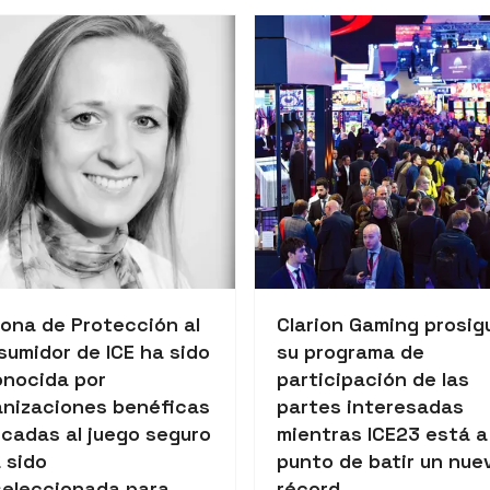
Zona de Protección al
Clarion Gaming prosig
sumidor de ICE ha sido
su programa de
onocida por
participación de las
anizaciones benéficas
partes interesadas
icadas al juego seguro
mientras ICE23 está a
 sido
punto de batir un nue
seleccionada para
récord