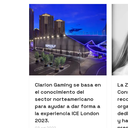
Clarion Gaming se basa en
La 
el conocimiento del
Con
sector norteamericano
rec
para ayudar a dar forma a
org
la experiencia ICE London
ded
2023.
y ha
pre
03 oct 2022