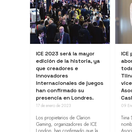
ICE 2023 será la mayor
ICE
edición de la historia, ya
abor
que creadores e
toda
innovadores
Tiin
internacionales de juegos
vice
han confirmado su
Aso
presencia en Londres.
Cas
17 de enero de 2023
09 En
Los propietarios de Clarion
Tiina
Gaming, organizadores de ICE
nombr
London, han confirmado que la
Asoci