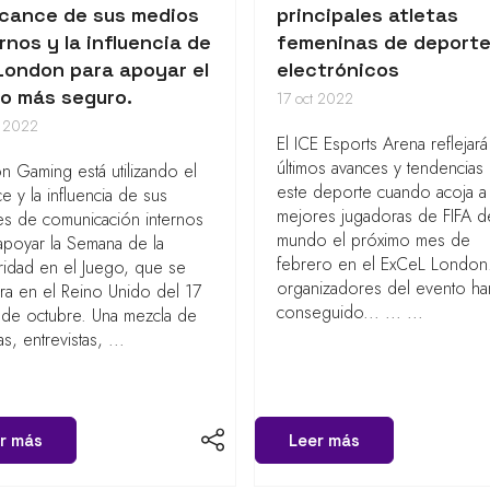
lcance de sus medios
principales atletas
rnos y la influencia de
femeninas de deport
London para apoyar el
electrónicos
go más seguro.
17 oct 2022
t 2022
El ICE Esports Arena reflejará
últimos avances y tendencias
on Gaming está utilizando el
este deporte cuando acoja a 
ce y la influencia de sus
mejores jugadoras de FIFA d
es de comunicación internos
mundo el próximo mes de
apoyar la Semana de la
febrero en el ExCeL London
idad en el Juego, que se
organizadores del evento ha
ra en el Reino Unido del 17
conseguido... ... ...
 de octubre. Una mezcla de
as, entrevistas, ...
r más
Leer más