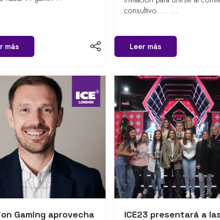
consultivo. ... ...
r más
Leer más
rion Gaming aprovecha
ICE23 presentará a la