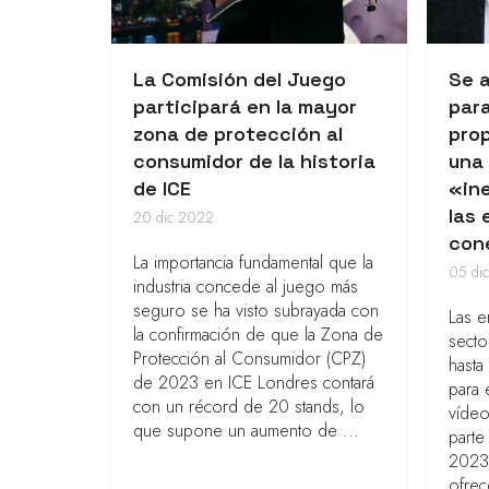
La Comisión del Juego
Se a
participará en la mayor
par
zona de protección al
prop
consumidor de la historia
una
de ICE
«in
las
20 dic 2022
con
La importancia fundamental que la
05 di
industria concede al juego más
seguro se ha visto subrayada con
Las 
la confirmación de que la Zona de
secto
Protección al Consumidor (CPZ)
hasta
de 2023 en ICE Londres contará
para 
con un récord de 20 stands, lo
vídeo
que supone un aumento de ...
parte 
2023.
ofrec