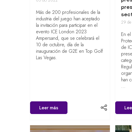
pres
Más de 200 profesionales de la
sect
industria del juego han aceptado
29 de
la invitación para participar en el
evento ICE London 2023
En el
Ampersand, que se celebrará el
Prote
10 de octubre, día de la
de IC
inauguración de G2E en Top Golf
pres
Las Vegas.
categ
Regul
orga
han c
...
Leer más
Lee