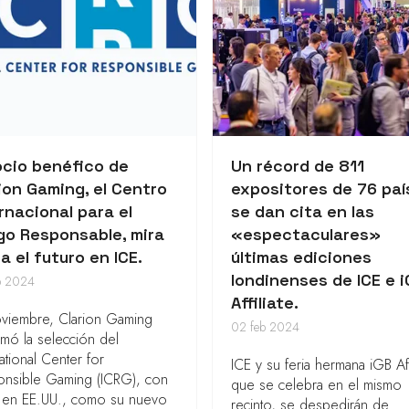
ocio benéfico de
Un récord de 811
ion Gaming, el Centro
expositores de 76 paí
rnacional para el
se dan cita en las
go Responsable, mira
«espectaculares»
a el futuro en ICE.
últimas ediciones
londinenses de ICE e 
b 2024
Affiliate.
viembre, Clarion Gaming
02 feb 2024
rmó la selección del
national Center for
ICE y su feria hermana iGB Affi
onsible Gaming (ICRG), con
que se celebra en el mismo
 en EE.UU., como su nuevo
recinto, se despedirán de