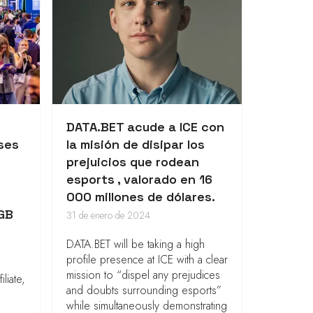
DATA.BET acude a ICE con
ses
la misión de disipar los
prejuicios que rodean
esports , valorado en 16
000 millones de dólares.
iGB
31 de enero de 2024
DATA.BET will be taking a high
profile presence at ICE with a clear
mission to “dispel any prejudices
liate,
and doubts surrounding esports”
while simultaneously demonstrating