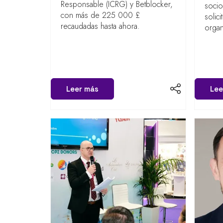
Responsable (ICRG) y Betblocker,
socio
con más de 225 000 £
solic
recaudadas hasta ahora.
organ
Leer más
Lee