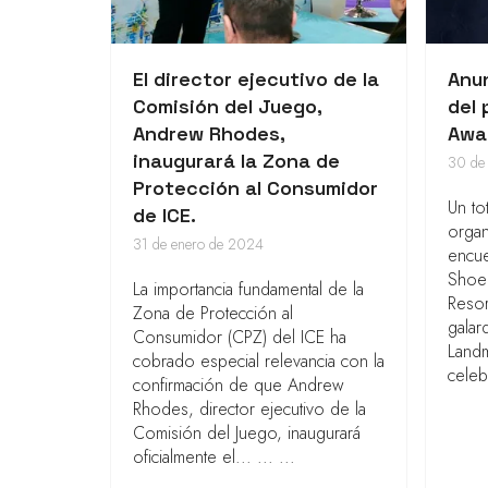
El director ejecutivo de la
Anu
Comisión del Juego,
del
Andrew Rhodes,
Awa
inaugurará la Zona de
30 de
Protección al Consumidor
Un to
de ICE.
organ
31 de enero de 2024
encue
Shoem
La importancia fundamental de la
Resor
Zona de Protección al
galar
Consumidor (CPZ) del ICE ha
Land
cobrado especial relevancia con la
celeb
confirmación de que Andrew
Rhodes, director ejecutivo de la
Comisión del Juego, inaugurará
oficialmente el... ... ...