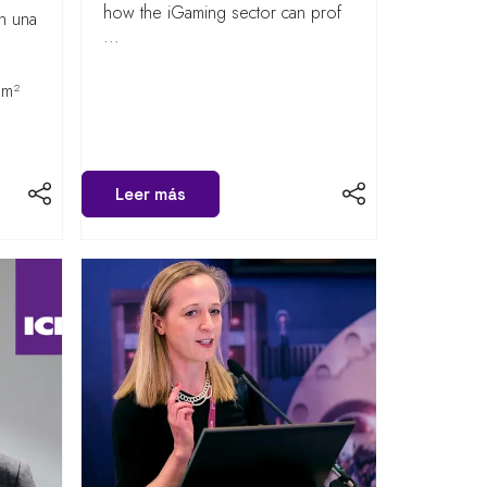
how the iGaming sector can prof
n una
...
 m²
Leer más