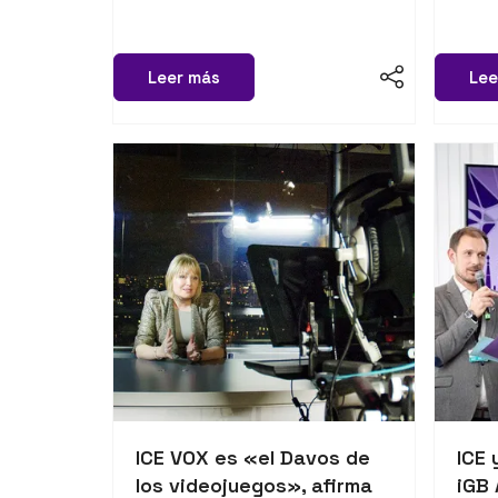
Leer más
Lee
ICE VOX es «el Davos de
ICE 
los videojuegos», afirma
iGB 