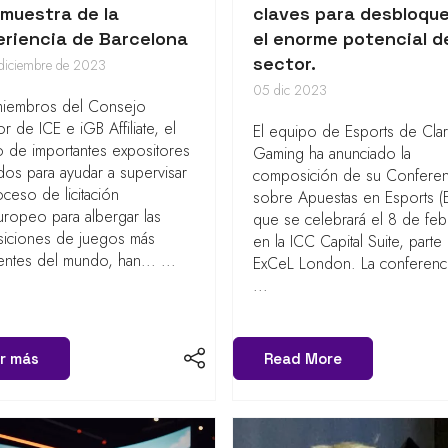
 muestra de la
claves para desbloqu
eriencia de Barcelona
el enorme potencial d
sector.
 diciembre de 2023
05 dic 2023
miembros del Consejo
r de ICE e iGB Affiliate, el
El equipo de Esports de Cla
 de importantes expositores
Gaming ha anunciado la
dos para ayudar a supervisar
composición de su Conferen
oceso de licitación
sobre Apuestas en Esports (
ropeo para albergar las
que se celebrará el 8 de fe
siciones de juegos más
en la ICC Capital Suite, parte
yentes del mundo, han... ...
ExCeL London. La conferenci
...
r más
Read More