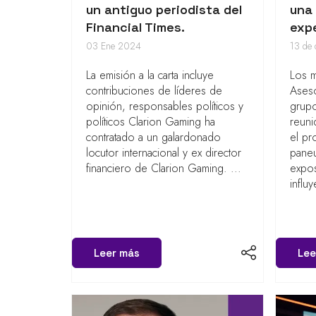
un antiguo periodista del
una
Financial Times.
exp
03 Ene 2024
13 de
La emisión a la carta incluye
Los 
contribuciones de líderes de
Aseso
opinión, responsables políticos y
grupo
políticos Clarion Gaming ha
reuni
contratado a un galardonado
el pr
locutor internacional y ex director
paneu
financiero de Clarion Gaming. ...
expo
influ
Leer más
Lee