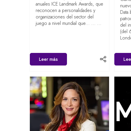
anuales ICE Landmark Awards, que
nuevo
reconocen a personalidades y
Data.
organizaciones del sector del
patro
juego a nivel mundial que... ... ...
del i
(del 
London
Leer más
Lee