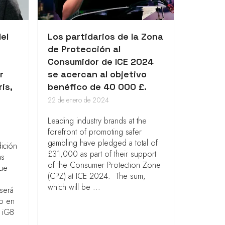
el
Los partidarios de la Zona
de Protección al
Consumidor de ICE 2024
r
se acercan al objetivo
is,
benéfico de 40 000 £.
22 de enero de 2024
Leading industry brands at the
forefront of promoting safer
gambling have pledged a total of
ición
£31,000 as part of their support
as
of the Consumer Protection Zone
que
(CPZ) at ICE 2024. The sum,
which will be ...
 será
do en
a iGB