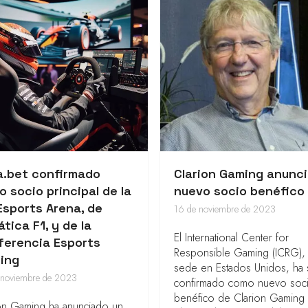
a.bet confirmado
Clarion Gaming anunci
 socio principal de la
nuevo socio benéfico
Esports Arena, de
16 de noviembre de 2023
tica F1, y de la
El International Center for
ferencia Esports
Responsible Gaming (ICRG),
ting
sede en Estados Unidos, ha 
 noviembre de 2023
confirmado como nuevo soc
benéfico de Clarion Gaming 
on Gaming ha anunciado un