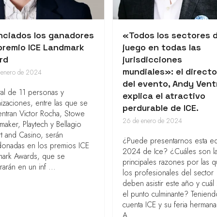
nciados los ganadores
«Todos los sectores d
 premio ICE Landmark
juego en todas las
rd
jurisdicciones
mundiales»: el directo
 enero de 2024
del evento, Andy Ventr
tal de 11 personas y
explica el atractivo
izaciones, entre las que se
perdurable de ICE.
ntran Victor Rocha, Stowe
26 de enero de 2024
aker, Playtech y Bellagio
t and Casino, serán
¿Puede presentarnos esta ed
donadas en los premios ICE
2024 de Ice? ¿Cuáles son l
mark Awards, que se
principales razones por las 
rarán en un inf ...
los profesionales del sector
deben asistir este año y cuál
el punto culminante? Tenien
cuenta ICE y su feria herman
A...