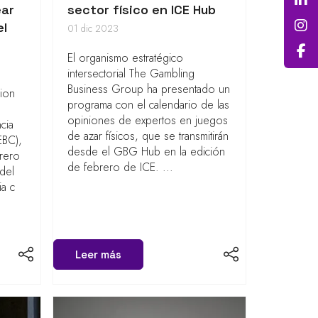
ear
sector físico en ICE Hub
el
01 dic 2023
El organismo estratégico
intersectorial The Gambling
Business Group ha presentado un
rion
programa con el calendario de las
opiniones de expertos en juegos
cia
de azar físicos, que se transmitirán
EBC),
desde el GBG Hub en la edición
brero
de febrero de ICE. ...
 del
a c
Leer más