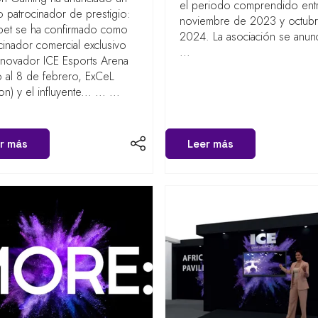
el periodo comprendido ent
 patrocinador de prestigio:
noviembre de 2023 y octub
bet se ha confirmado como
2024. La asociación se anun
cinador comercial exclusivo
...
nnovador ICE Esports Arena
6 al 8 de febrero, ExCeL
) y el influyente... ... ...
r más
Leer más