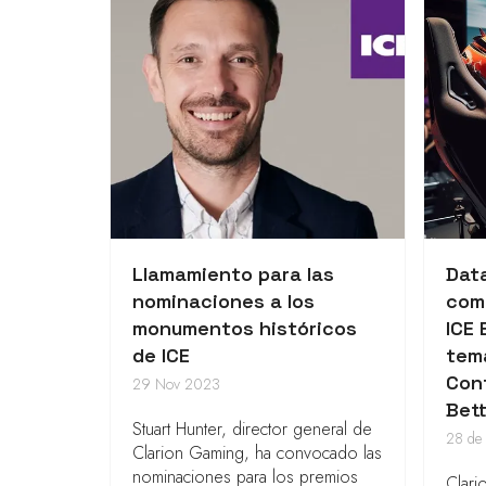
Llamamiento para las
Dat
nominaciones a los
como
monumentos históricos
ICE 
de ICE
temá
Con
29 Nov 2023
Bet
Stuart Hunter, director general de
28 de
Clarion Gaming, ha convocado las
nominaciones para los premios
Clari