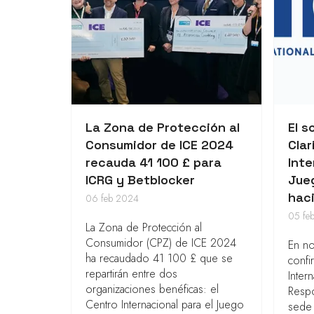
La Zona de Protección al
El s
Consumidor de ICE 2024
Clar
recauda 41 100 £ para
Inte
ICRG y Betblocker
Jue
haci
06 feb 2024
05 fe
La Zona de Protección al
Consumidor (CPZ) de ICE 2024
En no
ha recaudado 41 100 £ que se
confi
repartirán entre dos
Inter
organizaciones benéficas: el
Resp
Centro Internacional para el Juego
sede