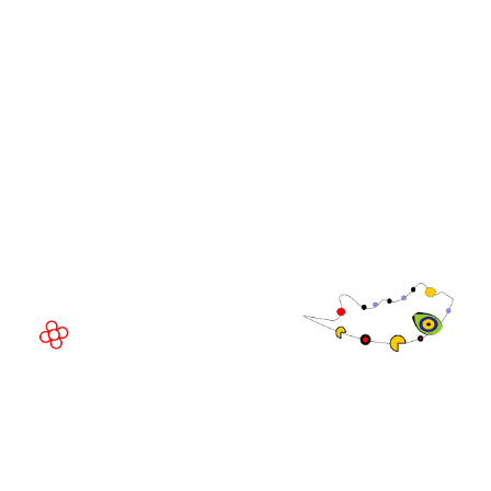
Comunidade
Executivo da
WorldGaming
LOCAL DO EVENTO
Fira Barcelona Gran Via,
Av. Joan Carles , 64,
08908 Barcelona,
Espanha
© Direitos
autorais 2026
Política de
privacidade
Site da exposição por ASP
Política de