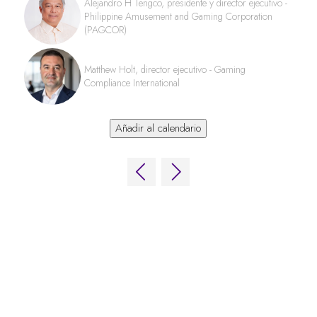
Alejandro H Tengco, presidente y director ejecutivo -
Philippine Amusement and Gaming Corporation
(PAGCOR)
Matthew Holt, director ejecutivo - Gaming
Compliance International
Añadir al calendario
ENLACES RÁPIDOS
Preguntas frecuentes
Contacta con nosotros
World Gaming Forum