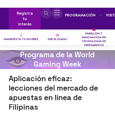
Registra
PROGRAMACIÓN
VISI
tu
interés
PABELLÓN 7:
INNOVACIÓN EN
MANIFIESTA TU INTERÉS
VER EL PLANO
TECNOLOGÍA DE
VIDEOJUEGOS
Programa de la World
Gaming Week
Aplicación eficaz:
lecciones del mercado de
apuestas en línea de
Filipinas