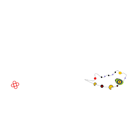
Directivo de
WorldGaming
LUGAR DEL EVENTO
Fira de Barcelona Gran Via
Av. Joan Carles , 64,
08908 Barcelona,
España
©
Copyright
2026
Política de
Sitio web de la exposición por ASP
privacidad
Política de