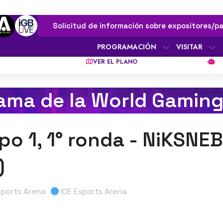
Solicitud de información sobre expositores/pa
PROGRAMACIÓN
VISITAR
VER EL PLANO
ama de la World Gamin
po 1, 1° ronda - NiKSNEB
)
sports Arena
ICE Esports Arena