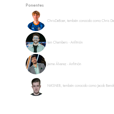
Ponentes
ChrisDeBoer, también conocido como Chris De B
Iain Chambers - Anfitrión
Jaime Álvarez - Anfitrión
NiKSNEB, también conocido como Jacob Benskin 