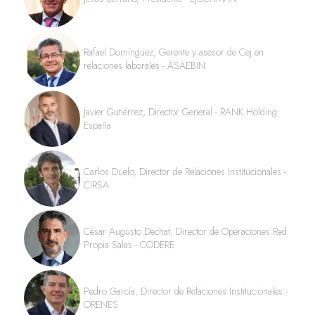
Rafael Domínguez, Gerente y asesor de Cej en
relaciones laborales - ASAEBIN
Javier Gutiérrez, Director General - RANK Holding
España
Carlos Duelo, Director de Relaciones Institucionales -
CIRSA
César Augusto Dechat, Director de Operaciones Red
Propia Salas - CODERE
Pedro García, Director de Relaciones Institucionales -
ORENES