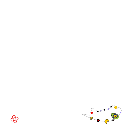
iGB L!VE
iGB Affiliate
Cumbres de líderes de
WorldGaming
GGB
Comunidad
Directivo de
WorldGaming
LUGAR DEL EVENTO
Fira de Barcelona Gran Via
Av. Joan Carles , 64,
08908 Barcelona,
España