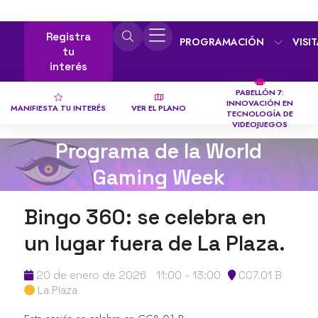
Registra
PROGRAMACIÓN
VISI
tu
interés
PABELLÓN 7:
INNOVACIÓN EN
MANIFIESTA TU INTERÉS
VER EL PLANO
TECNOLOGÍA DE
VIDEOJUEGOS
Programa de la World
Gaming Week
Bingo 360: se celebra en
un lugar fuera de La Plaza.
20 de enero de 2026
11:00 - 13:00
CC7.01 B
La Plaza