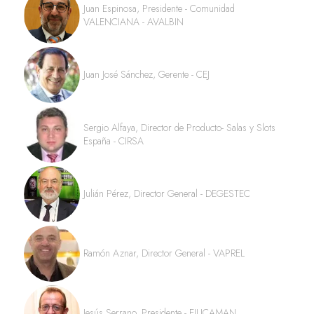
Juan Espinosa, Presidente - Comunidad
VALENCIANA - AVALBIN
Juan José Sánchez, Gerente - CEJ
Sergio Alfaya, Director de Producto- Salas y Slots
España - CIRSA
Julián Pérez, Director General - DEGESTEC
Ramón Aznar, Director General - VAPREL
Jesús Serrano, Presidente - EJUCAMAN