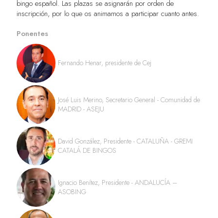
bingo español. Las plazas se asignarán por orden de
inscripción, por lo que os animamos a participar cuanto antes.
Ponentes
Fernando Henar, presidente de Cej
José Luis Merino, Secretario General - Comunidad de
MADRID - ASEJU
David González, Presidente - CATALUÑA - GREMI
CATALÁ DE BINGOS
Ignacio Benítez, Presidente - ANDALUCÍA –
ASOBING