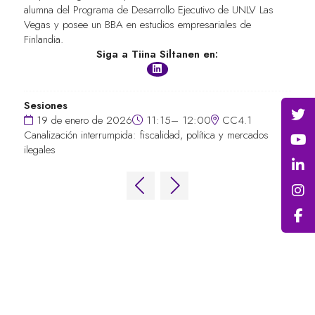
alumna del Programa de Desarrollo Ejecutivo de UNLV Las
Vegas y posee un BBA en estudios empresariales de
Finlandia.
Siga a Tiina Siltanen en:
Sesiones
19 de enero de 2026
11:15– 12:00
CC4.1
Canalización interrumpida: fiscalidad, política y mercados
ilegales
ENLACES RÁPIDOS
Preguntas frecuentes
Contacta con nosotros