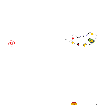
Fira de Barcelona Gran Via
Av. Joan Carles , 64,
08908 Barcelona,
España
©
Copyright
2026
Política de
Sitio web de la exposición por ASP
privacidad
Política de
cookies
Política de
admisiones