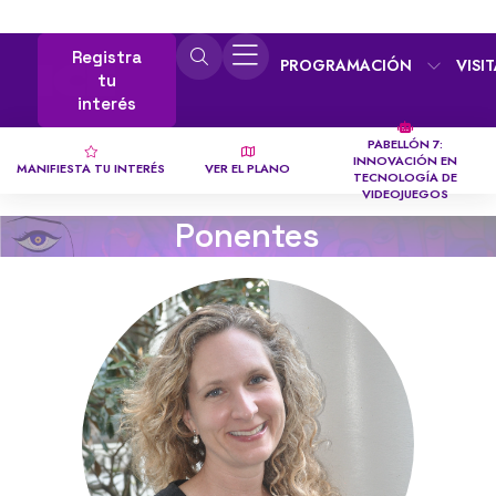
Registra
PROGRAMACIÓN
VISI
tu
interés
PABELLÓN 7:
INNOVACIÓN EN
MANIFIESTA TU INTERÉS
VER EL PLANO
TECNOLOGÍA DE
VIDEOJUEGOS
Ponentes