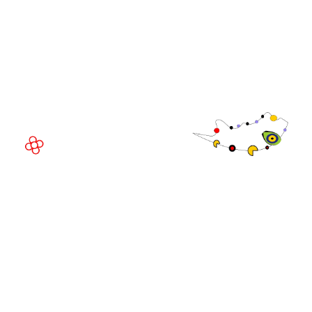
Fira de Barcelona Gran Via
Av. Joan Carles , 64,
08908 Barcelona,
España
©
Copyright
2026
Política de
Sitio web de la exposición por ASP
privacidad
Política de
cookies
Política de
admisiones