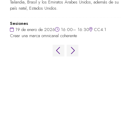
Tailandia, Brasil y los Emiratos Árabes Unidos, además de su
país natal, Estados Unidos.
Sesiones
19 de enero de 2026
16:00– 16:30
CC4.1
Crear una marca omnicanal coherente
ENLACES RÁPIDOS
Preguntas frecuentes
Contacta con nosotros
World Gaming Forum
Términos y condiciones del World
Gaming Forum