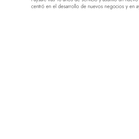
centró en el desarrollo de nuevos negocios y en ay
ENLACES RÁPIDOS
Preguntas frecuentes
Contacta con nosotros
World Gaming Forum
Términos y condiciones del World Gam
Política de privacidad
Política de admisión
Código de conducta