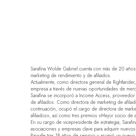
Sarafina Wolde Gabriel cuenta con más de 20 años d
marketing de rendimiento y de afiliados.
Actualmente, como directora general de Rightlander,
empresa a través de nuevas oportunidades de mercad
Sarafina se incorporó a Income Access, proveedor 
de afiliados. Como directora de marketing de afilia
continuación, ocupó el cargo de directora de mark
afiliados», así como tres premios «Mejor socio de 
En su cargo de vicepresidenta de estrategia, Sarafi
asociaciones y empresas clave para adquirir nuevos
Paysafe tras 18 años de servicio y asumió un nuev