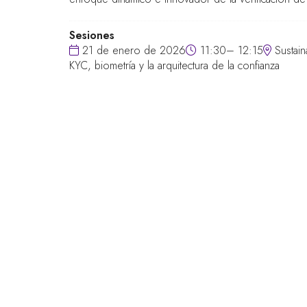
Sesiones
21 de enero de 2026
11:30– 12:15
Sustai
KYC, biometría y la arquitectura de la confianza
ENLACES RÁPIDOS
Preguntas frecuentes
Contacta con nosotros
World Gaming Forum
Términos y condiciones del World Gam
Política de privacidad