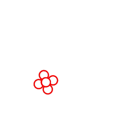
Av. Joan Carles , 64,
08908 Barcelona,
España
© Copyright 2026
Política de privacidad
Polít