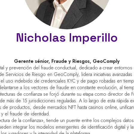
Nicholas Imperillo
Gerente sénior, Fraude y Riesgos,
GeoComply
tal y prevención del fraude conductual, dedicado a crear entornos s
 de Servicios de Riesgo en GeoComply, lidera iniciativas avanzadas 
icar el uso indebido de credenciales KYC y de pago robadas en tiem
lantarse a los vectores de fraude en constante evolución, al tiemp
quitecturas de confianza se forjó durante su etapa como director 
de más de 15 jurisdicciones reguladas. A lo largo de esta rápida ex
es de productos, desde mercados NFT hasta casinos online, unific
y el fraude de identidad.
itectura de la confianza», tiende un puente entre los complejos dat
eden integrar los modelos emergentes de identificación digital y 
os jugadores y la integridad de la plataforma.