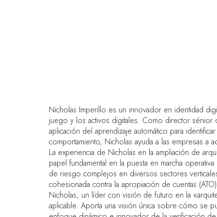
Nicholas Imperillo es un innovador en identidad digi
juego y los activos digitales. Como director sénior
aplicación del aprendizaje automático para identif
comportamiento, Nicholas ayuda a las empresas a ade
La experiencia de Nicholas en la ampliación de ar
papel fundamental en la puesta en marcha operativa 
de riesgo complejos en diversos sectores vertical
cohesionada contra la apropiación de cuentas (ATO) 
Nicholas, un líder con visión de futuro en la «arqu
aplicable. Aporta una visión única sobre cómo se pu
enfoque dinámico e innovador de la verificación de l