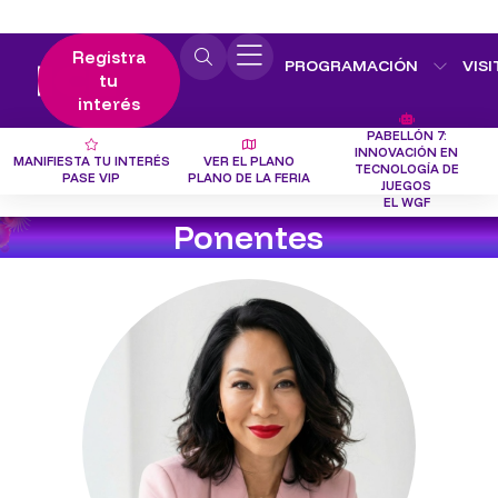
Registra
PROGRAMACIÓN
VISI
tu
interés
PABELLÓN 7:
INNOVACIÓN EN
MANIFIESTA TU INTERÉS
VER EL PLANO
TECNOLOGÍA DE
PASE VIP
PLANO DE LA FERIA
JUEGOS
EL WGF
Ponentes