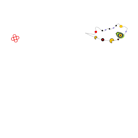
08908 Barcelona,
España
©
Copyright
2026
Política de
Sitio web de la exposición por ASP
privacidad
Política de
cookies
Política de
admisiones