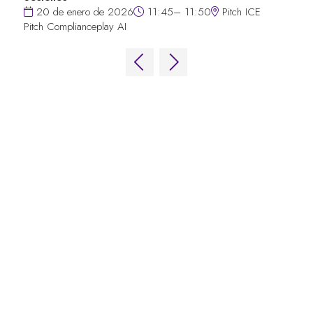
20 de enero de 2026
11:45– 11:50
Pitch ICE
Pitch Complianceplay AI
ENLACES RÁPIDOS
Preguntas frecuentes
Contacta con nosotros
World Gaming Forum
Términos y condiciones del World
Gaming Forum
Política de privacidad
Política de admisión