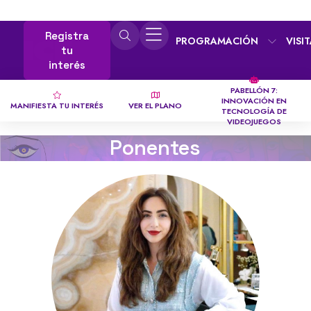
Registra
PROGRAMACIÓN
VISI
tu
interés
PABELLÓN 7:
INNOVACIÓN EN
MANIFIESTA TU INTERÉS
VER EL PLANO
TECNOLOGÍA DE
VIDEOJUEGOS
Ponentes