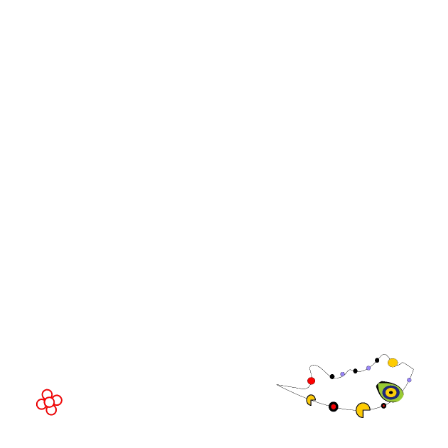
NUESTRAS MARCAS
Eventos en directo
Online
iGB Affiliate
iGB
iGB L!VE
iGB Affiliate
GGB
LUGAR DEL EVENTO
Fira de Barcelona Gran Via
Av. Joan Carles , 64,
08908 Barcelona,
España