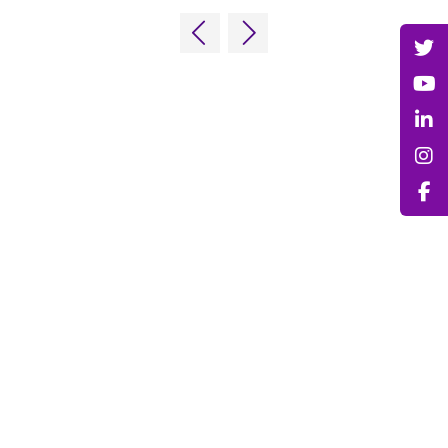
ENLACES RÁPIDOS
Preguntas frecuentes
Contacta con nosotros
World Gaming Forum
Términos y condiciones del World
Gaming Forum
Política de privacidad
Política de admisión
Código de conducta
Solicitud de stand y patrocinio