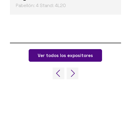
Pabellón: 4 Stand: 4L20
Ver todos los expositores
ENLACES RÁPIDOS
Preguntas frecuentes
Contacta con nosotros
World Gaming Forum