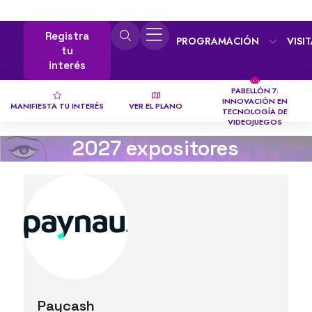
Registra
PROGRAMACIÓN
VISI
tu
interés
PABELLÓN 7:
INNOVACIÓN EN
MANIFIESTA TU INTERÉS
VER EL PLANO
TECNOLOGÍA DE
VIDEOJUEGOS
2027 expositores
Paycash