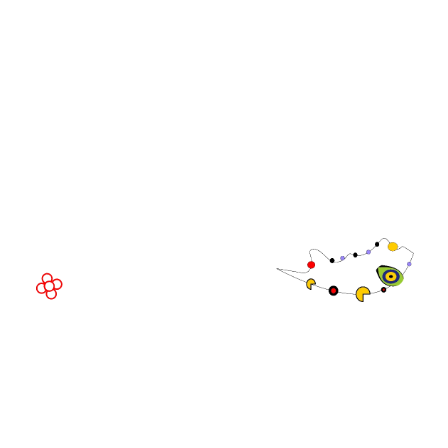
Directivo de
WorldGaming
LUGAR DEL EVENTO
Fira de Barcelona Gran Via
Av. Joan Carles , 64,
08908 Barcelona,
España
©
Copyright
2026
Política de
Sitio web de la exposición por ASP
privacidad
Política de