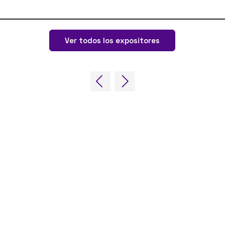
Ver todos los expositores
NUESTRAS MARCAS
LUG
Eventos en
Online
Fir
directo
iGB
Av. 
iGB Affiliate
iGB Affiliate
089
iGB L!VE