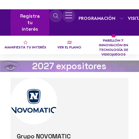
Registra
PROGRAMACIÓN
VISI
tu
interés
PABELLÓN 7:
INNOVACIÓN EN
MANIFIESTA TU INTERÉS
VER EL PLANO
TECNOLOGÍA DE
VIDEOJUEGOS
2027 expositores
Grupo NOVOMATIC