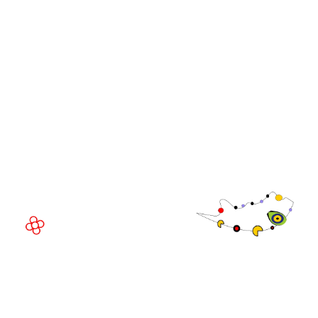
Comunidad
Directivo de
WorldGaming
LUGAR DEL EVENTO
Fira de Barcelona Gran Via
Av. Joan Carles , 64,
08908 Barcelona,
España
©
Copyright
2026
Política de