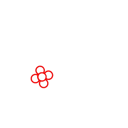
Fira de Barcelona Gran Via
Av. Joan Carles , 64,
08908 Barcelona,
España
© Copyright 2026
Política de privacidad
Polít