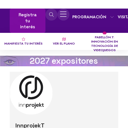
Registra
PROGRAMACIÓN
VISI
tu
interés
PABELLÓN 7:
INNOVACIÓN EN
MANIFIESTA TU INTERÉS
VER EL PLANO
TECNOLOGÍA DE
VIDEOJUEGOS
2027 expositores
InnprojekT