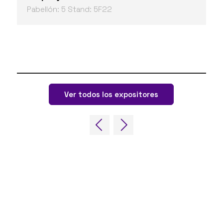
Pabellón: 5 Stand: 5F22
Ver todos los expositores
ENLACES RÁPIDOS
Preguntas frecuentes
Contacta con nosotros
World Gaming Forum