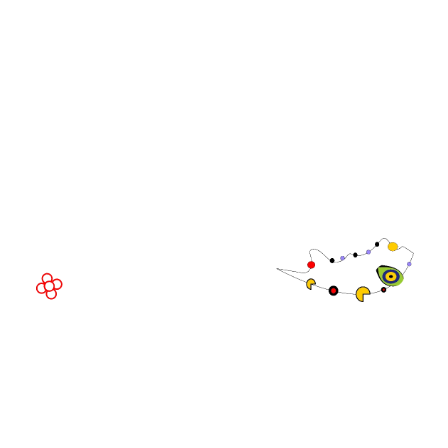
Directivo de
WorldGaming
LUGAR DEL EVENTO
Fira de Barcelona Gran Via
Av. Joan Carles , 64,
08908 Barcelona,
España
©
Copyright
2026
Política de
Sitio web de la exposición por ASP
privacidad
Política de