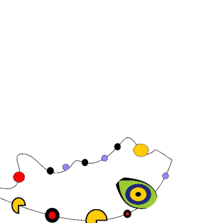
Joan Carles , 64,
08 Barcelona,
aña