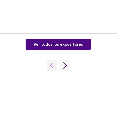
Ver todos los expositores
NUESTRAS MARCAS
LUG
Eventos en
Online
Fir
directo