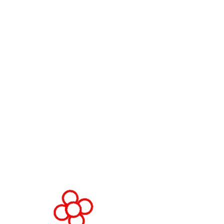
Contacta con nosotros
World Gaming Forum
Términos y condiciones del Worl
Gaming Forum
Política de privacidad
Política de admisión
Código de conducta
Solicitud de stand y patrocinio