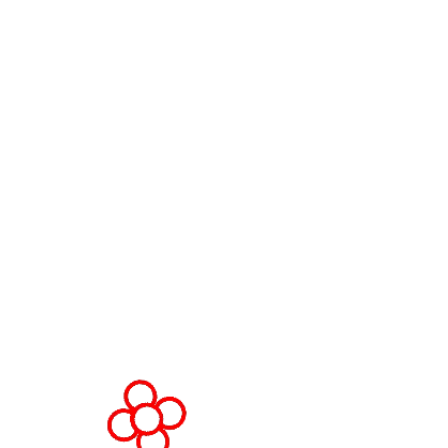
Contacta con nosotros
World Gaming Forum
Términos y condiciones del Worl
Gaming Forum
Política de privacidad
Política de admisión
Código de conducta
Solicitud de stand y patrocinio