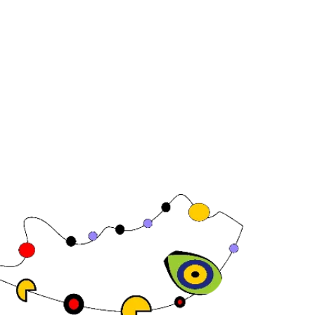
Joan Carles , 64,
08 Barcelona,
aña