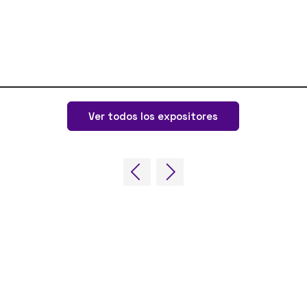
Ver todos los expositores
NUESTRAS MARCAS
LUG
Eventos en
Online
Fir
directo