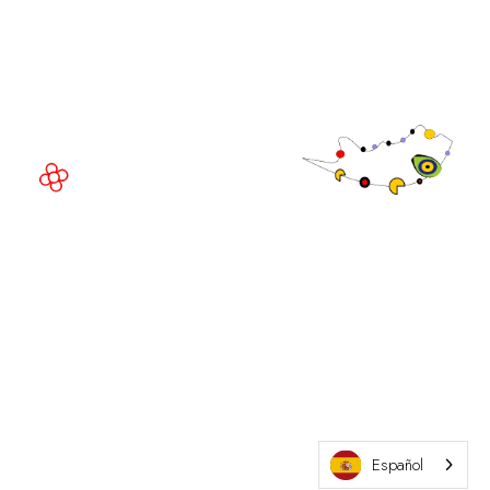
Av. Joan Carles , 64,
08908 Barcelona,
España
©
Copyright
2026
Política de
Sitio web de la exposición por ASP
privacidad
Política de
cookies
Política de
admisiones
Español