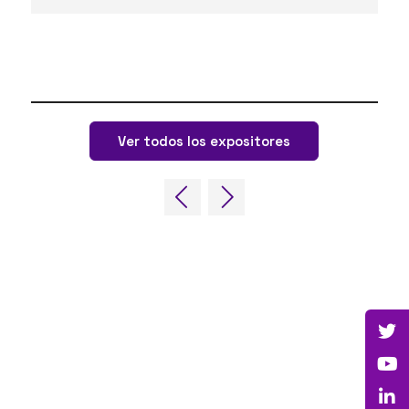
Ver todos los expositores
ENLACES RÁPIDOS
Preguntas frecuentes
Contacta con nosotros
World Gaming Forum
Términos y condiciones del World