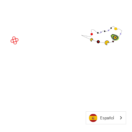
Av. Joan Carles , 64,
08908 Barcelona,
España
©
Copyright
2026
Política de
Sitio web de la exposición por ASP
privacidad
Política de
cookies
Política de
admisiones
Español