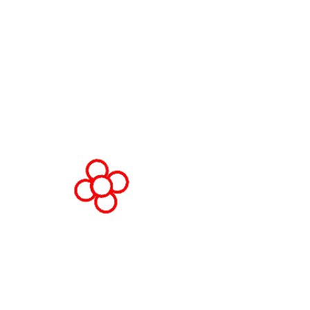
Fira de Barcelona Gran Via
Av. Joan Carles , 64,
08908 Barcelona,
España
© Copyright 2026
Política de privacidad
Polít