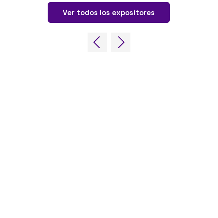
Ver todos los expositores
ENLACES RÁPIDOS
Preguntas frecuentes
Contacta con nosotros
World Gaming Forum
Términos y condiciones del World
Gaming Forum
Política de privacidad
Política de admisión
Código de conducta