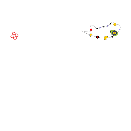
08908 Barcelona,
España
©
Copyright
2026
Política de
Sitio web de la exposición por ASP
privacidad
Política de
cookies
Política de
admisiones