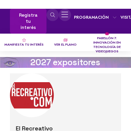
Registra
PROGRAMACIÓN
VISI
tu
interés
PABELLÓN 7:
INNOVACIÓN EN
MANIFIESTA TU INTERÉS
VER EL PLANO
TECNOLOGÍA DE
VIDEOJUEGOS
2027 expositores
El Recreativo