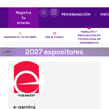
Registra
PROGRAMACIÓN
VISI
tu
interés
PABELLÓN 7:
INNOVACIÓN EN
MANIFIESTA TU INTERÉS
VER EL PLANO
TECNOLOGÍA DE
VIDEOJUEGOS
2027 expositores
e-gaming