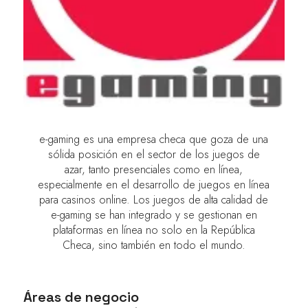
e-gaming es una empresa checa que goza de una
sólida posición en el sector de los juegos de
azar, tanto presenciales como en línea,
especialmente en el desarrollo de juegos en línea
para casinos online. Los juegos de alta calidad de
e-gaming se han integrado y se gestionan en
plataformas en línea no solo en la República
Checa, sino también en todo el mundo.
Áreas de negocio