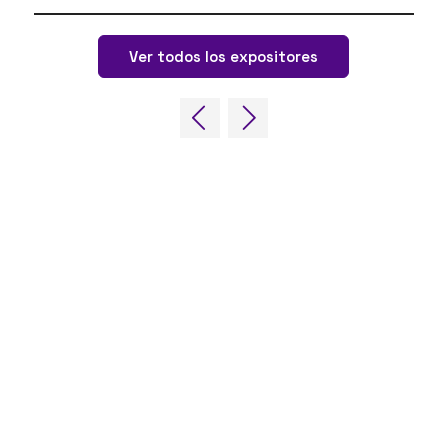
Ver todos los expositores
ENLACES RÁPIDOS
Preguntas frecuentes
Contacta con nosotros
World Gaming Forum
Términos y condiciones del World
Gaming Forum
Política de privacidad
Política de admisión