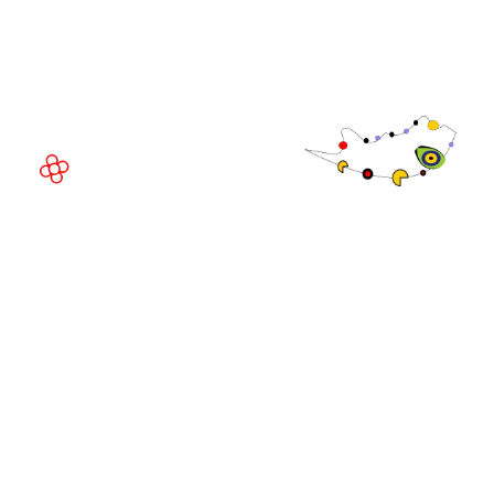
Av. Joan Carles , 64,
08908 Barcelona,
España
©
Copyright
2026
Política de
Sitio web de la exposición por ASP
privacidad
Política de
cookies
Política de
admisiones