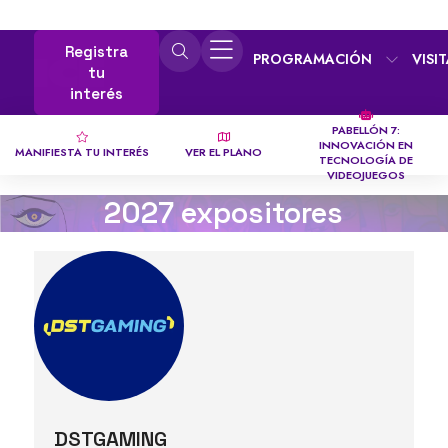
Registra
PROGRAMACIÓN
VISI
tu
interés
PABELLÓN 7:
INNOVACIÓN EN
MANIFIESTA TU INTERÉS
VER EL PLANO
TECNOLOGÍA DE
VIDEOJUEGOS
2027 expositores
DSTGAMING