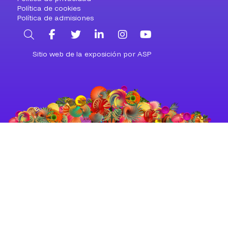
Política de cookies
Política de admisiones
Buscar
Facebook
Twitter
LinkedIn
Instagram
YouTube
Sitio web de la exposición por ASP