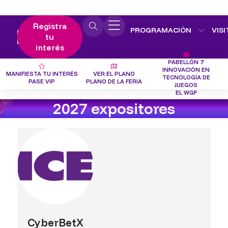
Registra
PROGRAMACIÓN
VISI
tu
interés
PABELLÓN 7:
INNOVACIÓN EN
MANIFIESTA TU INTERÉS
VER EL PLANO
TECNOLOGÍA DE
PASE VIP
PLANO DE LA FERIA
JUEGOS
EL WGF
2027 expositores
CyberBetX