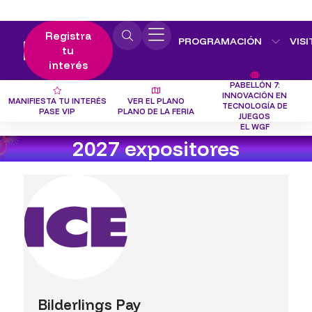
Registra
PROGRAMACIÓN
VISI
tu
interés
PABELLÓN 7:
INNOVACIÓN EN
MANIFIESTA TU INTERÉS
VER EL PLANO
TECNOLOGÍA DE
PASE VIP
PLANO DE LA FERIA
JUEGOS
EL WGF
2027 expositores
Bilderlings Pay