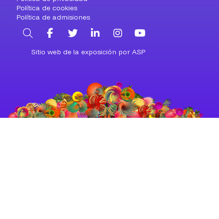
Política de cookies
Política de admisiones
Buscar
Facebook
Twitter
LinkedIn
Instagram
YouTube
Sitio web de la exposición por ASP