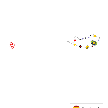
Fira de Barcelona Gran Via
Av. Joan Carles , 64,
08908 Barcelona,
España
©
Copyright
2026
Política de
Sitio web de la exposición por ASP
privacidad
Política de
cookies
Política de
admisiones