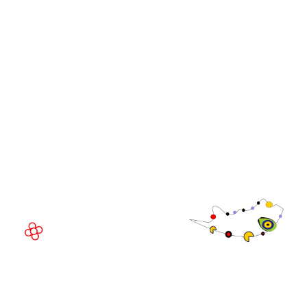
WorldGaming
GGB
Comunidad
Directivo de
WorldGaming
LUGAR DEL EVENTO
Fira de Barcelona Gran Via
Av. Joan Carles , 64,
08908 Barcelona,
España
©
Copyright
2026