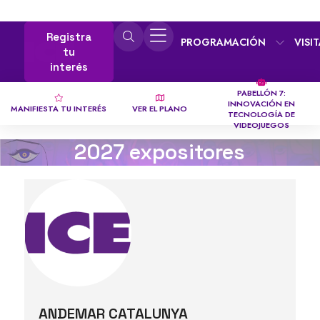
Registra
PROGRAMACIÓN
VISI
tu
interés
PABELLÓN 7:
INNOVACIÓN EN
MANIFIESTA TU INTERÉS
VER EL PLANO
TECNOLOGÍA DE
VIDEOJUEGOS
2027 expositores
ANDEMAR CATALUNYA