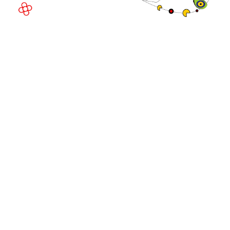
©
Copyright
2026
Política de
Sitio web de la exposición por ASP
privacidad
Política de
cookies
Política de
admisiones