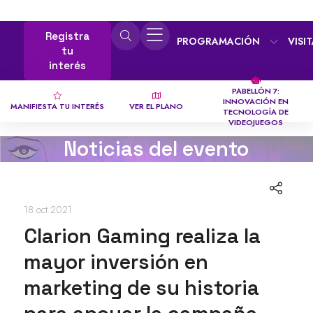
Registra
PROGRAMACIÓN
VISI
tu
interés
PABELLÓN 7:
INNOVACIÓN EN
MANIFIESTA TU INTERÉS
VER EL PLANO
TECNOLOGÍA DE
VIDEOJUEGOS
Noticias del evento
18 oct 2021
Clarion Gaming realiza la
mayor inversión en
marketing de su historia