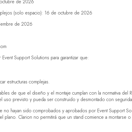
e octubre de 2026
mplejos (solo espacio): 16 de octubre de 2026
oviembre de 2026
.com
Event Support Solutions para garantizar que:
icar estructuras complejas.
ables de que el diseño y el montaje cumplan con la normativa del R
 el uso previsto y pueda ser construido y desmontado con segurida
que no hayan sido comprobados y aprobados por Event Support Sol
el plano. Clarion no permitirá que un stand comience a montarse o se