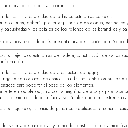
n adicional que se detalla a continuación:
ra demostrar la estabilidad de todas las estructuras complejas.
con escalones, deberás presentar planos de escalones, barandillas
 y balaustradas y los detalles de los rellenos de las barandillas y ba
nds de varios pisos, deberás presentar una declaración de método 
os, por ejemplo, estructuras de madera, construcción de stands sus
 información:
a demostrar la estabilidad de la estructura de rigging.
 rigging son capaces de abarcar una distancia entre los puntos de 
pacidad para soportar el peso de los elementos.
mente en los planos junto con la magnitud de la carga para cada p
ar los elementos, deberán facilitarse cálculos que demuestren su ca
os, por ejemplo, sistemas de pancartas modificados o sencillas caída
del sistema de banderolas y plano de construcción de la modificació