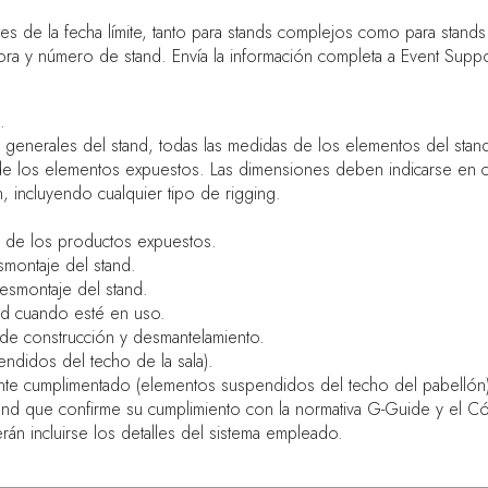
es de la fecha límite, tanto para stands complejos como para stand
ora y número de stand. Envía la información completa a Event Suppo
.
generales del stand, todas las medidas de los elementos del stand,
y de los elementos expuestos. Las dimensiones deben indicarse en c
, incluyendo cualquier tipo de rigging.
ón de los productos expuestos.
smontaje del stand.
esmontaje del stand.
and cuando esté en uso.
s de construcción y desmantelamiento.
endidos del techo de la sala).
nte cumplimentado (elementos suspendidos del techo del pabellón)
tand que confirme su cumplimiento con la normativa G-Guide y el Có
berán incluirse los detalles del sistema empleado.