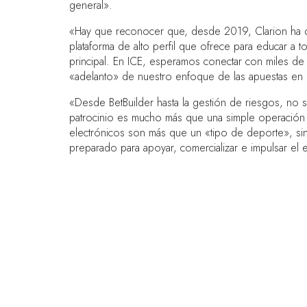
general».
«Hay que reconocer que, desde 2019, Clarion ha des
plataforma de alto perfil que ofrece para educar a t
principal. En ICE, esperamos conectar con miles de
«adelanto» de nuestro enfoque de las apuestas en 
«Desde BetBuilder hasta la gestión de riesgos, no 
patrocinio es mucho más que una simple operación 
electrónicos son más que un «tipo de deporte», si
preparado para apoyar, comercializar e impulsar el
ENLACES RÁPIDOS
Preguntas frecuentes
Contacta con nosotros