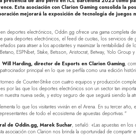
 presencia de alto perfil en ICE Barcelona 2025 como pat
ce. Esta asociación con Clarion Gaming consolida la posi
aboración mejorará la exposición de tecnología de juegos 
n deportes electrónicos, Oddin.gg ofrece una gama completa de p
 para deportes electrónicos, el feed de cuotas, los servicios de g
ñados para atraer a los apostantes y maximizar la rentabilidad de 
 Betano, ESPNbet, Stake, Betsson, Aristocrat, Betway, Yolo Group y
o,
Will Harding, director de Esports en Clarion Gaming
, com
patrocinador principal en lo que se perfila como una edición histór
orneo de Counter-Strike con cuatro equipos y producción completa
nes por las que los deportes electrónicos son un sector tan importa
 nuestra nueva sede, y estoy seguro de que seguirá siendo la atrac
enta lo que los visitantes vivirán en el Arena. En su tercer año,
representantes de todo el ecosistema de apuestas deportivas."
eral de Oddin.gg, Marek Suchar
, señaló: «Las apuestas en los
ta asociación con Clarion nos brinda la oportunidad de compartir