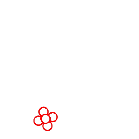
Directivo de WorldGaming
LUGAR DEL EVENTO
Fira de Barcelona Gran Via
Av. Joan Carles , 64,
08908 Barcelona,
España