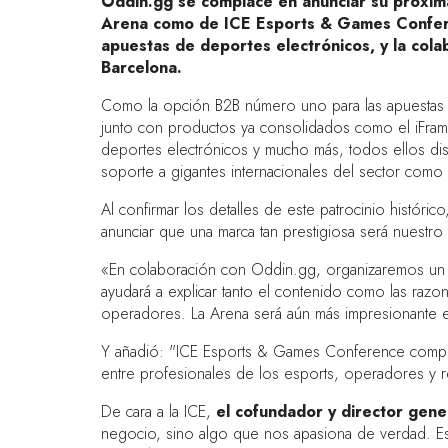
Oddin.gg se complace en anunciar su próxima
Arena como de ICE Esports & Games Conferen
apuestas de deportes electrónicos, y la col
Barcelona.
Como la opción B2B número uno para las apuestas e
junto con productos ya consolidados como el iFrame
deportes electrónicos y mucho más, todos ellos dise
soporte a gigantes internacionales del sector como
Al confirmar los detalles de este patrocinio históric
anunciar que una marca tan prestigiosa será nuestro 
«En colaboración con Oddin.gg, organizaremos un t
ayudará a explicar tanto el contenido como las razo
operadores. La Arena será aún más impresionante en
Y añadió: "ICE Esports & Games Conference complem
entre profesionales de los esports, operadores y 
De cara a la ICE,
el cofundador y director gen
negocio, sino algo que nos apasiona de verdad. Es