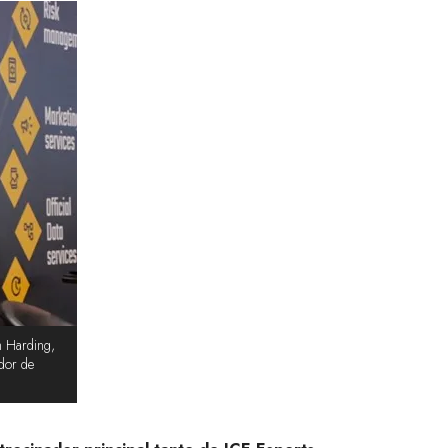
m Harding,
ador de