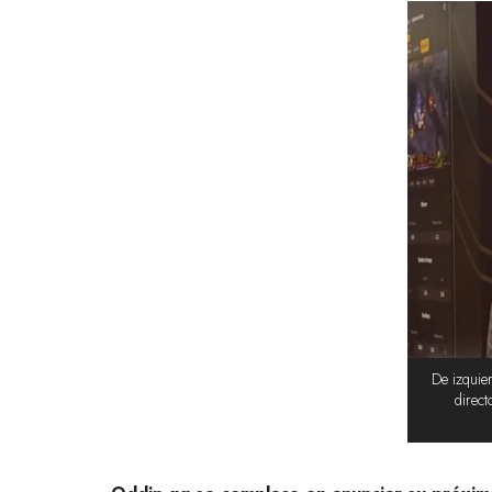
De izquie
direct