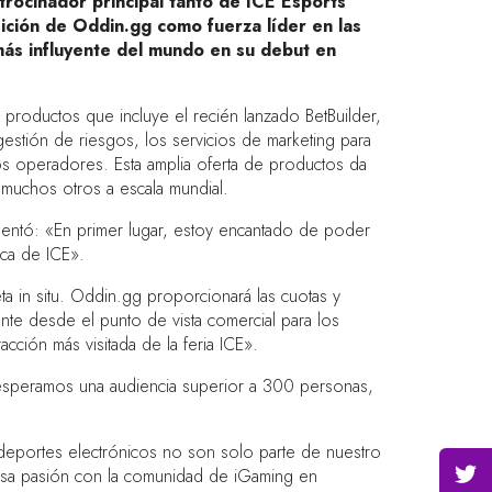
rocinador principal tanto de ICE Esports
ción de Oddin.gg como fuerza líder en las
más influyente del mundo en su debut en
roductos que incluye el recién lanzado BetBuilder,
estión de riesgos, los servicios de marketing para
los operadores. Esta amplia oferta de productos da
 muchos otros a escala mundial.
entó: «En primer lugar, estoy encantado de poder
ica de ICE».
 in situ. Oddin.gg proporcionará las cuotas y
nte desde el punto de vista comercial para los
ción más visitada de la feria ICE».
 esperamos una audiencia superior a 300 personas,
 deportes electrónicos no son solo parte de nuestro
 esa pasión con la comunidad de iGaming en