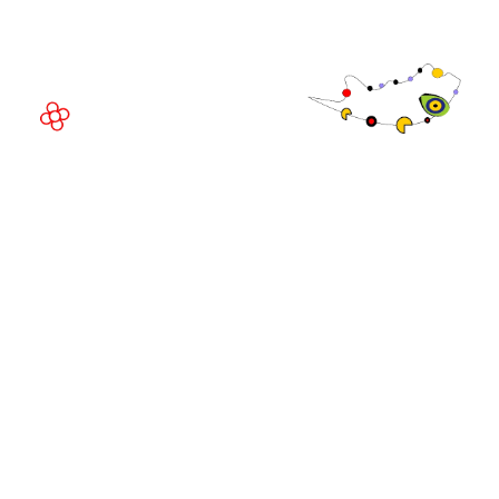
08908 Barcelona,
España
©
Copyright
2026
Política de
Sitio web de la exposición por ASP
privacidad
Política de
cookies
Política de
admisiones