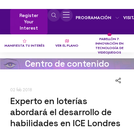
Register
PROGRAMACIÓN
VISI
Your
Interest
PABELLÓN 7:
INNOVACIÓN EN
MANIFIESTA TU INTERÉS
VER EL PLANO
TECNOLOGÍA DE
VIDEOJUEGOS
Centro de contenido
02 feb 2018
Experto en loterías
abordará el desarrollo de
habilidades en ICE Londres