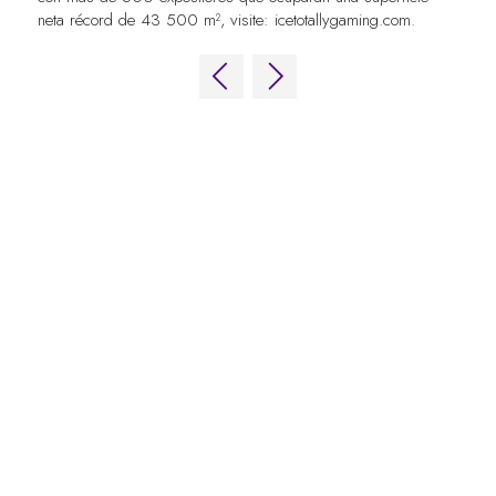
neta récord de 43 500 m², visite:
icetotallygaming.com.
ENLACES RÁPIDOS
Preguntas frecuentes
Contacta con nosotros
World Gaming Forum
Términos y condiciones del World
Gaming Forum
Política de privacidad
Política de admisión
Código de conducta