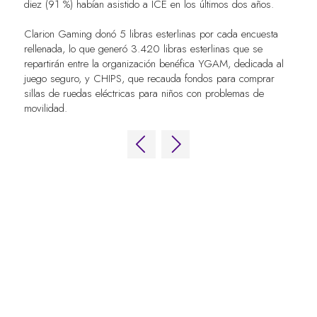
diez (91 %) habían asistido a ICE en los últimos dos años.
Clarion Gaming donó 5 libras esterlinas por cada encuesta
rellenada, lo que generó 3.420 libras esterlinas que se
repartirán entre la organización benéfica YGAM, dedicada al
juego seguro, y CHIPS, que recauda fondos para comprar
sillas de ruedas eléctricas para niños con problemas de
movilidad.
ENLACES RÁPIDOS
Preguntas frecuentes
Contacta con nosotros
World Gaming Forum
Términos y condiciones del World