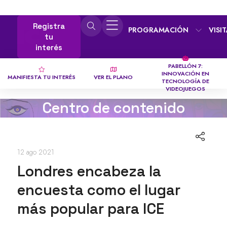
Registra
PROGRAMACIÓN
VISI
tu
interés
PABELLÓN 7:
INNOVACIÓN EN
MANIFIESTA TU INTERÉS
VER EL PLANO
TECNOLOGÍA DE
VIDEOJUEGOS
Centro de contenido
12 ago 2021
Londres encabeza la
encuesta como el lugar
más popular para ICE