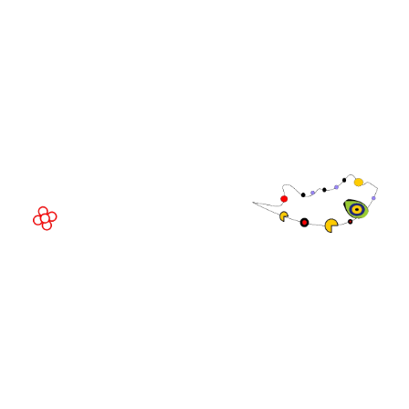
LUGAR DEL EVENTO
Fira de Barcelona Gran Via
Av. Joan Carles , 64,
08908 Barcelona,
España
©
Copyright
2026
Política de
Sitio web de la exposición por ASP
privacidad
Política de
cookies
Política de